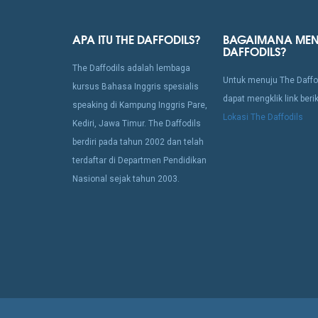
APA ITU THE DAFFODILS?
BAGAIMANA MEN
DAFFODILS?
The Daffodils adalah lembaga
Untuk menuju The Daffo
kursus Bahasa Inggris spesialis
dapat mengklik link berik
speaking di Kampung Inggris Pare,
Lokasi The Daffodils
Kediri, Jawa Timur. The Daffodils
berdiri pada tahun 2002 dan telah
terdaftar di Departmen Pendidikan
Nasional sejak tahun 2003.