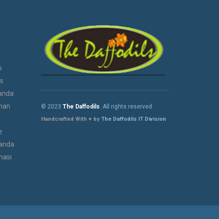
s
as
 anda
han
© 2023
The Daffodils
. All rights reserved
Handcrafted With ♥ by
The Daffodils IT Division
e
 anda
masi