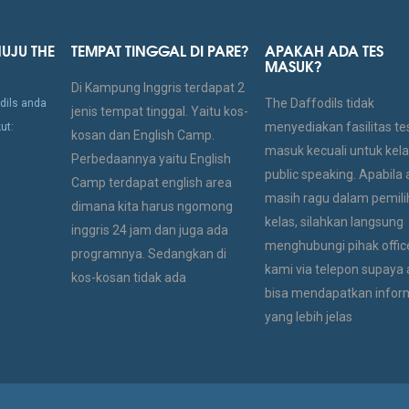
UJU THE
TEMPAT TINGGAL DI PARE?
APAKAH ADA TES
MASUK?
Di Kampung Inggris terdapat 2
The Daffodils tidak
dils anda
jenis tempat tinggal. Yaitu kos-
menyediakan fasilitas te
ut:
kosan dan English Camp.
masuk kecuali untuk kel
Perbedaannya yaitu English
public speaking. Apabila
Camp terdapat english area
masih ragu dalam pemili
dimana kita harus ngomong
kelas, silahkan langsung
inggris 24 jam dan juga ada
menghubungi pihak offic
programnya. Sedangkan di
kami via telepon supaya
kos-kosan tidak ada
bisa mendapatkan infor
yang lebih jelas